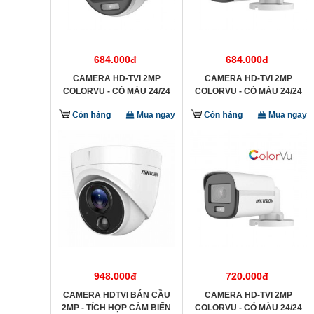
684.000đ
684.000đ
CAMERA HD-TVI 2MP
CAMERA HD-TVI 2MP
COLORVU - CÓ MÀU 24/24
COLORVU - CÓ MÀU 24/24
HIKVISION DS-2CE70DF0T-
HIKVISION DS-2CE10DF0T-
Mua ngay
Mua ngay
PFS
PFS
948.000đ
720.000đ
CAMERA HDTVI BÁN CẦU
CAMERA HD-TVI 2MP
2MP - TÍCH HỢP CẢM BIẾN
COLORVU - CÓ MÀU 24/24