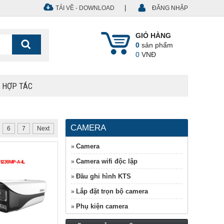
|
TẢI VỀ - DOWNLOAD
ĐĂNG NHẬP
GIỎ HÀNG
0
sản phẩm
0
VNĐ
Ệ HỢP TÁC
CAMERA
6
7
Next
Camera
»
Camera wifi độc lập
»
Đầu ghi hình KTS
»
Lắp đặt trọn bộ camera
»
Phụ kiện camera
»