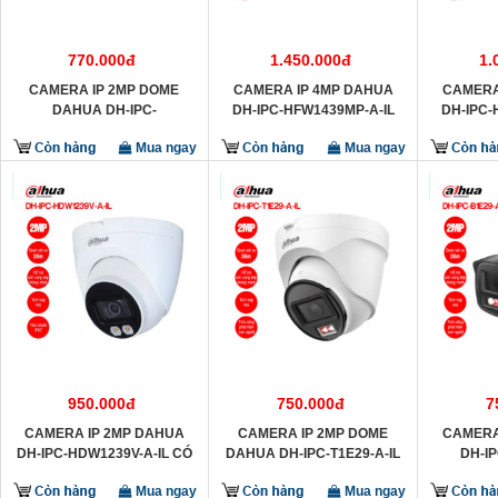
770.000đ
1.450.000đ
1.
CAMERA IP 2MP DOME
CAMERA IP 4MP DAHUA
CAMERA
DAHUA DH-IPC-
DH-IPC-HFW1439MP-A-IL
DH-IPC-
HDW1230T2-A
Mua ngay
Mua ngay
950.000đ
750.000đ
7
CAMERA IP 2MP DAHUA
CAMERA IP 2MP DOME
CAMERA
DH-IPC-HDW1239V-A-IL CÓ
DAHUA DH-IPC-T1E29-A-IL
DH-IP
MIC
Mua ngay
Mua ngay