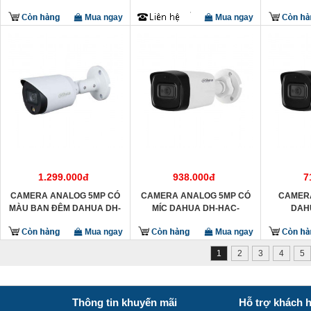
GN-AW-PV
ME1200EP-LED
Mua ngay
Mua ngay
1.299.000đ
938.000đ
7
CAMERA ANALOG 5MP CÓ
CAMERA ANALOG 5MP CÓ
CAMER
MÀU BAN ĐÊM DAHUA DH-
MÍC DAHUA DH-HAC-
DAH
HAC-HFW1509TP-A-LED-S2
HFW1500TLP-A-S2
HFW
Mua ngay
Mua ngay
1
2
3
4
5
Thông tin khuyến mãi
Hỗ trợ khách 