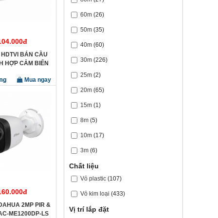
60m
(26)
50m
(35)
104.000đ
40m
(60)
HDTVI BÁN CẦU
30m
(226)
CH HỢP CẢM BIẾN
̀N HIKVISON DS-
25m
(2)
Mua ngay
12D8T-PIRL
20m
(65)
15m
(1)
8m
(5)
10m
(17)
3m
(6)
Chất liệu
Vỏ plastic
(107)
160.000đ
Vỏ kim loại
(433)
AHUA 2MP PIR &
Vị trí lắp đặt
HAC-ME1200DP-LS