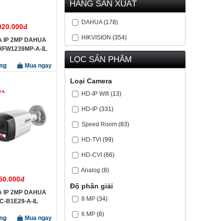
HÃNG SẢN XUẤT
DAHUA
(178)
020.000đ
HIKVISION
(354)
 IP 2MP DAHUA
HFW1239MP-A-IL
LỌC SẢN PHẨM
Mua ngay
Loại Camera
HD-IP Wifi
(13)
HD-IP
(331)
Speed Room
(83)
HD-TVI
(99)
HD-CVI
(66)
Analog
(8)
50.000đ
Độ phân giải
 IP 2MP DAHUA
8 MP
(34)
C-B1E29-A-IL
6 MP
(8)
Mua ngay