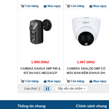
PIR + ĐÈN HIKVISON DS-
HIKVISION DS-2CE10DF0T-
Mua ngay
Mua ngay
2CE71D8T-PIRL
FS
1.900.000đ
1.067.000đ
CAMERA DAHUA 2MP PIR &
CAMERA ANALOG 5MP CÓ
IOT DH-HAC-ME2241CP
MÀU BAN ĐÊM DAHUA DH-
HAC-HDW1509TLQP-A-LED-
Mua ngay
Mua ngay
S2
Lựa chọn
Sắp xếp sản phẩm
Thông tin chung
Chính sách chung