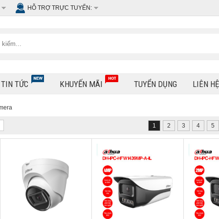
HỖ TRỢ TRỰC TUYẾN:
TIN TỨC
KHUYẾN MÃI
TUYỂN DỤNG
LIÊN H
mera
1
2
3
4
5