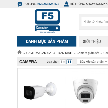
HOTLINE:
(0222)3 824 428
HỆ THỐNG SHOWROOM>>:
DANH MỤC SẢN PHẨM
GIỚI THIỆU
»
»
»
CAMERA GIÁM SÁT & TB AN NINH
Camera giám sát
Ca
CAMERA
Lựa chọn
Sắp xếp sản phẩm