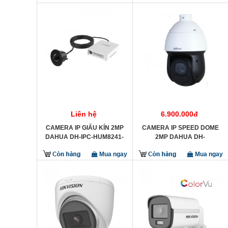
Liên hệ
6.900.000đ
CAMERA IP GIẤU KÍN 2MP
CAMERA IP SPEED DOME
DAHUA DH-IPC-HUM8241-
2MP DAHUA DH-
E1-L1
SD49225DB-HNY
Mua ngay
Mua ngay