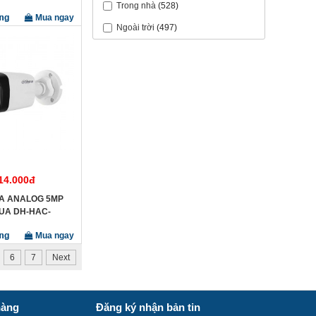
Trong nhà
(528)
Mua ngay
Ngoài trời
(497)
14.000đ
A ANALOG 5MP
UA DH-HAC-
1500TLP-S2
Mua ngay
6
7
Next
hàng
Đăng ký nhận bản tin