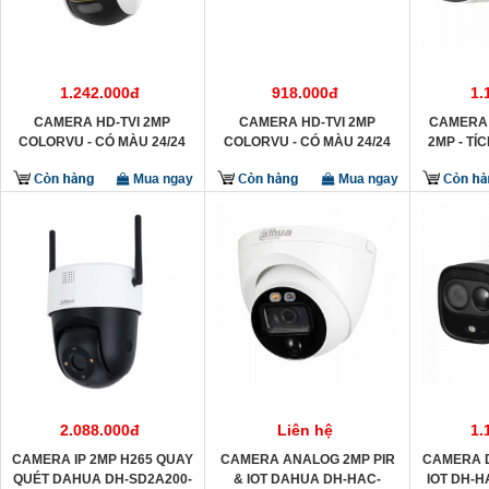
1.242.000đ
918.000đ
1.
CAMERA HD-TVI 2MP
CAMERA HD-TVI 2MP
CAMERA 
COLORVU - CÓ MÀU 24/24
COLORVU - CÓ MÀU 24/24
2MP - TÍ
HIKVISION DS-2CE70DF3T-
HIKVISION DS-2CE12DF0T-
PIR + ĐE
Mua ngay
Mua ngay
PTS
FS
2CE
2.088.000đ
Liên hệ
1.
CAMERA IP 2MP H265 QUAY
CAMERA ANALOG 2MP PIR
CAMERA D
QUÉT DAHUA DH-SD2A200-
& IOT DAHUA DH-HAC-
IOT DH-