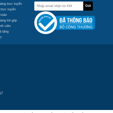
àng trực tuyến
Gửi
 trực tuyến
đi
 toán
àng trả góp
nh viên
à tặng
rợ
17