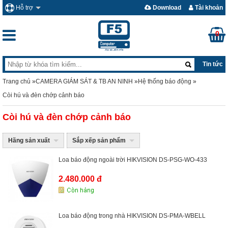
Hỗ trợ
Download
Tài khoản
0
Tin tức
Trang chủ
»
CAMERA GIÁM SÁT & TB AN NINH
»
Hệ thống báo động
»
Còi hú và đèn chớp cảnh báo
Còi hú và đèn chớp cảnh báo
Hãng sản xuất
Sắp xếp sản phẩm
Loa báo động ngoài trời HIKVISION DS-PSG-WO-433
2.480.000 đ
Loa báo động trong nhà HIKVISION DS-PMA-WBELL