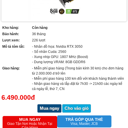
Kho hàng:
Còn hàng
Bảo hành:
36 tháng
Lượt xem:
226 lượt
Mô tả tóm tắt:
- Nhân đồ họa: Nvidia RTX 3050
- Số nhân Cuda: 2560
- Xung nhịp GPU: 1807 MHz (Boost)
- Dung lượng VRAM: 8GB GDDR6
Giao hàng:
- Miễn phí giao hàng (Trong bán kính 30 km) cho đơn hàng
từ 2.000.000 đ trở lên
- Miễn phí giao hàng 100 km đối với khách hàng thành viên
- Nhận giao hàng và lắp đặt từ 7h30 -> 21h00 các ngày kể
cả ngày lễ, thứ 7, CN
6.490.000đ
Mua ngay
Cho vào giỏ
MUA NGAY
TRẢ GÓP QUA THẺ
Giao Tận Nơi Hoặc Nhận Tại
Visa, Master, JCB
Cửa Hàng