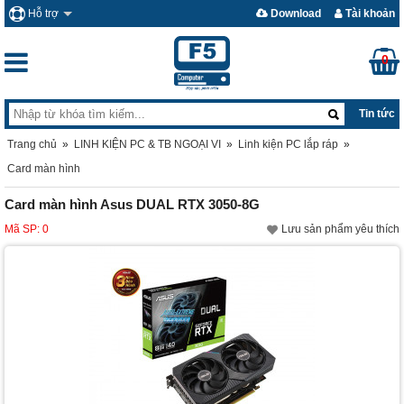
Hỗ trợ
Download
Tài khoản
0
Tin tức
Trang chủ
»
LINH KIỆN PC & TB NGOẠI VI
»
Linh kiện PC lắp ráp
»
Card màn hình
Card màn hình Asus DUAL RTX 3050-8G
Mã SP: 0
Lưu sản phẩm yêu thích