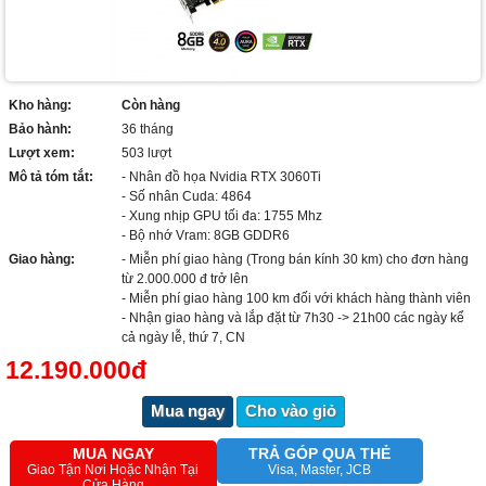
Kho hàng:
Còn hàng
Bảo hành:
36 tháng
Lượt xem:
503 lượt
Mô tả tóm tắt:
- Nhân đồ họa Nvidia RTX 3060Ti
- Số nhân Cuda: 4864
- Xung nhịp GPU tối đa: 1755 Mhz
- Bộ nhớ Vram: 8GB GDDR6
Giao hàng:
- Miễn phí giao hàng (Trong bán kính 30 km) cho đơn hàng
từ 2.000.000 đ trở lên
- Miễn phí giao hàng 100 km đối với khách hàng thành viên
- Nhận giao hàng và lắp đặt từ 7h30 -> 21h00 các ngày kể
cả ngày lễ, thứ 7, CN
12.190.000đ
Mua ngay
Cho vào giỏ
MUA NGAY
TRẢ GÓP QUA THẺ
Giao Tận Nơi Hoặc Nhận Tại
Visa, Master, JCB
Cửa Hàng