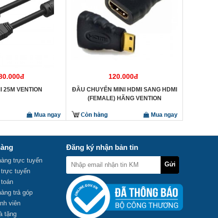
680.000đ
120.000đ
I 25M VENTION
ĐẦU CHUYỂN MINI HDMI SANG HDMI
(FEMALE) HÃNG VENTION
Mua ngay
Mua ngay
hàng
Đăng ký nhận bản tin
àng trực tuyến
Gửi
 trực tuyến
đi
 toán
àng trả góp
nh viên
à tặng