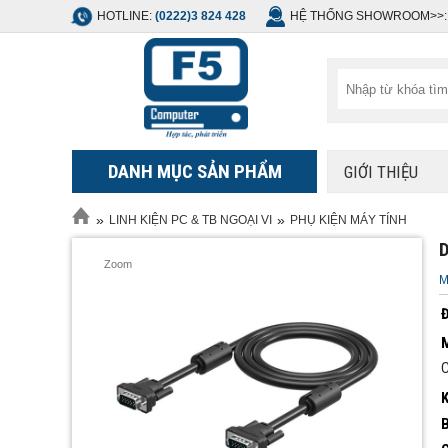
HOTLINE:
(0222)3 824 428
HỆ THỐNG SHOWROOM>>:
DANH MỤC SẢN PHẨM
GIỚI THIỆU
»
»
LINH KIỆN PC & TB NGOẠI VI
PHỤ KIỆN MÁY TÍNH
D
Zoom
M
Đ
M
C
B