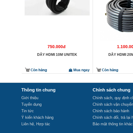
750.000đ
1.100.0
DÂY HDMI 10M UNITEK
DÂY HDMI 20
Mua ngay
Thông tin chung
Chính sách chung
Giới thiệu
Chính sách, quy định 
Tuyển dụng
Chính sách vận chuyể
Tin tức
Chính sách bảo hành
Ý kiến khách hàng
Chính sách đổi, trả lại
Liên hệ, Hợp tác
Bảo mật thông tin khá