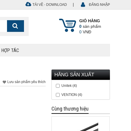
|
TẢI VỀ - DOWNLOAD
ĐĂNG NHẬP
GIỎ HÀNG
0
sản phẩm
0
VNĐ
Ệ HỢP TÁC
HÃNG SẢN XUẤT
Lưu sản phẩm yêu thích
Unitek
(4)
VENTION
(4)
Cùng thương hiệu