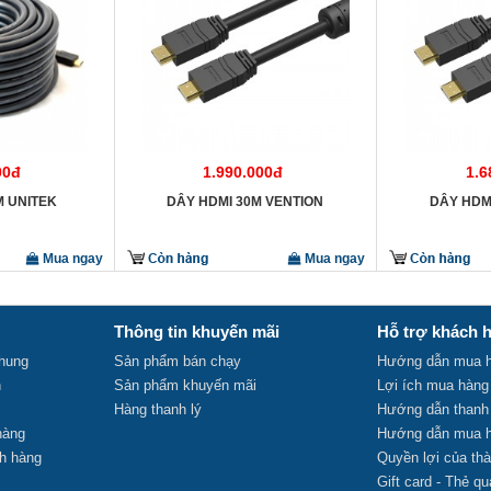
00đ
1.990.000đ
1.
M UNITEK
DÂY HDMI 30M VENTION
DÂY HDM
Mua ngay
Mua ngay
Thông tin khuyến mãi
Hỗ trợ khách 
chung
Sản phẩm bán chạy
Hướng dẫn mua h
n
Sản phẩm khuyến mãi
Lợi ích mua hàng
Hàng thanh lý
Hướng dẫn thanh
 hàng
Hướng dẫn mua h
ch hàng
Quyền lợi của thà
Gift card - Thẻ qu