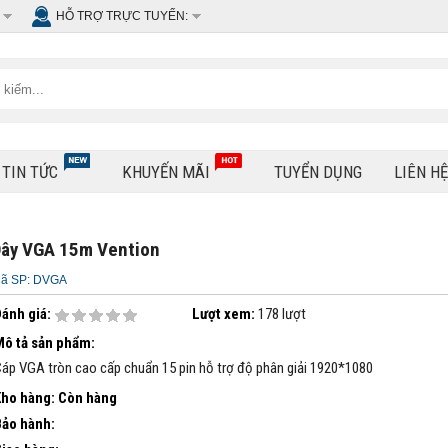
HỖ TRỢ TRỰC TUYẾN:
TIN TỨC
KHUYẾN MÃI
TUYỂN DỤNG
LIÊN H
ây VGA 15m Vention
ã SP: DVGA
ánh giá:
Lượt xem:
178 lượt
ô tả sản phẩm:
áp VGA tròn cao cấp chuẩn 15 pin hỗ trợ độ phân giải 1920*1080
Kho hàng:
Còn hàng
ảo hành: